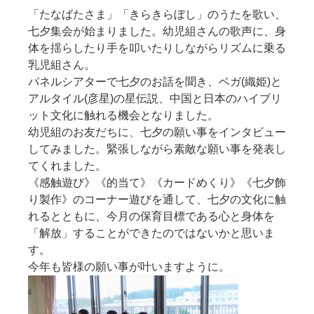
「たなばたさま」「きらきらぼし」のうたを歌い、
七夕集会が始まりました。幼児組さんの歌声に、身
体を揺らしたり手を叩いたりしながらリズムに乗る
乳児組さん。
パネルシアターで七夕のお話を聞き、ベガ(織姫)と
アルタイル(彦星)の星伝説、中国と日本のハイブリ
ット文化に触れる機会となりました。
幼児組のお友だちに、七夕の願い事をインタビュー
してみました。緊張しながら素敵な願い事を発表し
てくれました。
《感触遊び》《的当て》《カードめくり》《七夕飾
り製作》のコーナー遊びを通して、七夕の文化に触
れるとともに、今月の保育目標である心と身体を
「解放」することができたのではないかと思いま
す。
今年も皆様の願い事が叶いますように。