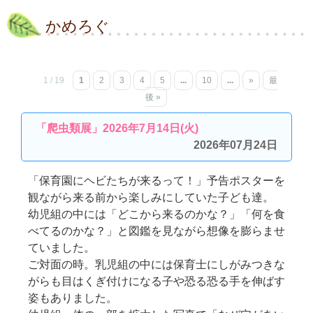
かめろぐ
1 / 19
1
2
3
4
5
...
10
...
»
最
後 »
「爬虫類展」2026年7月14日(火)
2026年07月24日
「保育園にヘビたちが来るって！」予告ポスターを
観ながら来る前から楽しみにしていた子ども達。
幼児組の中には「どこから来るのかな？」「何を食
べてるのかな？」と図鑑を見ながら想像を膨らませ
ていました。
ご対面の時。乳児組の中には保育士にしがみつきな
がらも目はくぎ付けになる子や恐る恐る手を伸ばす
姿もありました。