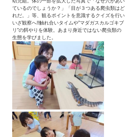
幼児組。体の一部を拡大した写真で「なぜ穴があい
ているのでしょうか？」「目が３つある爬虫類はど
れだ。」等、観るポイントを意識するクイズを行い
いざ観察へ!!触れ合いタイムや”マダガスカルゴキブ
リ”の餌やりを体験。あまり身近ではない爬虫類の
生態を学びました。